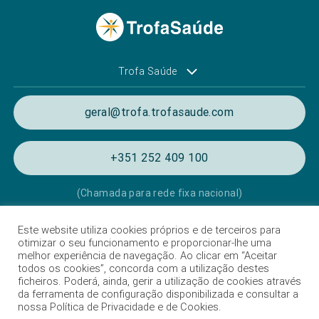
Trofa Saúde
geral@trofa.trofasaude.com
+351 252 409 100
(Chamada para rede fixa nacional)
Este website utiliza cookies próprios e de terceiros para
Política de Privacidade e de Cookies
otimizar o seu funcionamento e proporcionar-lhe uma
melhor experiência de navegação. Ao clicar em “Aceitar
Termos e condições de utilização
todos os cookies”, concorda com a utilização destes
ficheiros. Poderá, ainda, gerir a utilização de cookies através
Listagem das Unidades Hospitalares
da ferramenta de configuração disponibilizada e consultar a
nossa Política de Privacidade e de Cookies.
Proteção de Dados