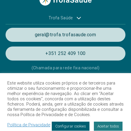
Trofa Saúde
geral@trofa.trofasaude.com
+351 252 409 100
(Chamada para rede fixa nacional)
Este website utiliza cookies próprios e de terceiros para
Política de Privacidade e de Cookies
otimizar o seu funcionamento e proporcionar-lhe uma
melhor experiência de navegação. Ao clicar em “Aceitar
Termos e condições de utilização
todos os cookies”, concorda com a utilização destes
ficheiros. Poderá, ainda, gerir a utilização de cookies através
Listagem das Unidades Hospitalares
da ferramenta de configuração disponibilizada e consultar a
nossa Política de Privacidade e de Cookies.
Proteção de Dados
Política de Privacidade
Livro de Reclamações
Configurar cookies
Aceitar todos