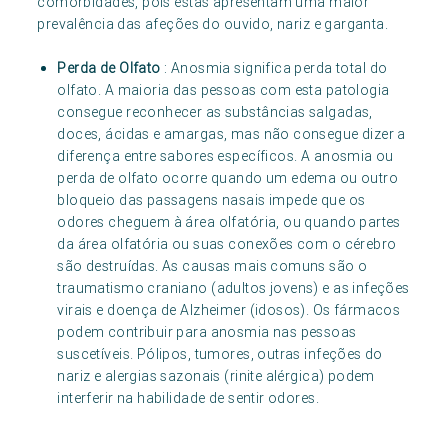
comorbidades, pois estas apresentam uma maior
prevalência das afeções do ouvido, nariz e garganta.
Perda de Olfato
: Anosmia significa perda total do
olfato. A maioria das pessoas com esta patologia
consegue reconhecer as substâncias salgadas,
doces, ácidas e amargas, mas não consegue dizer a
diferença entre sabores específicos. A anosmia ou
perda de olfato ocorre quando um edema ou outro
bloqueio das passagens nasais impede que os
odores cheguem à área olfatória, ou quando partes
da área olfatória ou suas conexões com o cérebro
são destruídas. As causas mais comuns são o
traumatismo craniano (adultos jovens) e as infeções
virais e doença de Alzheimer (idosos). Os fármacos
podem contribuir para anosmia nas pessoas
suscetíveis. Pólipos, tumores, outras infeções do
nariz e alergias sazonais (rinite alérgica) podem
interferir na habilidade de sentir odores.