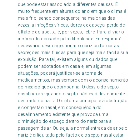
que pode estar associado a diferentes causas. É
muito frequente em alturas do ano em que o clima é
mais frio, sendo consequente, na maiorias das
vezes, a infeções víricas, dores de cabeça, perda de
olfato e do apetite, e, por vezes, febre. Para aliviar o
incómodo causado pela dificuldade em respirar é
necessário descongestionar o nariz ou tornar as
secreções mais fluídas para que seja mais fácil a sua
expulsão. Para tal, existem alguns cuidados que
podem ser adotados em casa e, em algumas
situações, poderá justificar-se a toma de
medicamentos, mas sempre com o aconselhamento
do médico que o acompanha. O desvio do septo
nasal ocorre quando o septo não está devidamente
centrado no nariz. O sintoma principal é a obstrução
e congestão nasal, em consequência do
desalinhamento existente que provoca uma
diminuição do espaço dentro do nariz para a
passagem de ar. Ou seja, a normal entrada de ar pelo
nariz é dificultada pelo facto de o septo nasal estar