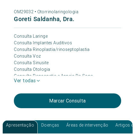
OM29032 •
Otorrinolaringologia
Goreti Saldanha, Dra.
Consulta Laringe
Consulta Implantes Auditivos
Consulta Rinoplastia/rinoseptoplastia
Consulta Voz
Consulta Sinusite
Consulta Otologia
Consulta Roncopatia e Apneia Do Sono
Ver todas
Consulta Surdez
Consulta Otorrinolaringologia Pediátrica
Consulta Vertigem
Marcar Consulta
Consulta Otorrinolaringologia
Consulta Zumbido
Consulta Oncológica
Apresentação
Doenças
Áreas de intervenção
Artigos e