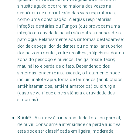
sinusite aguda ocorre na maioria das vezes na
sequência de uma infeção das vias respiratórias,
como uma constipação. Alergias respiratórias,
infeções dentárias ou Fungos (que provocam uma
infeção da cavidade nasal) são outras causas desta
patologia. Relativamente aos sintomas destacam-se:
dor de cabeça; dor de dentes ou no maxilar superior;
dor na zona ocular, entre os olhos, pálpebras; dor na
zona do pescoço e ouvidos; fadiga; tosse; febre;
mau hálito e perda de olfato. Dependendo dos
sintomas, origem e intensidade, o tratamento pode
incluir: inaloterapia; toma de fármacos (antibióticos,
anti-histamínicos, anti-inflamatórios) ou cirurgia
(caso se verifique a persistência e gravidade dos
sintomas).
Surdez
: A surdez é a incapacidade, total ou parcial,
de ouvir. Consoante a intensidade da perda auditiva
esta pode ser classificada em ligeira, moderada,