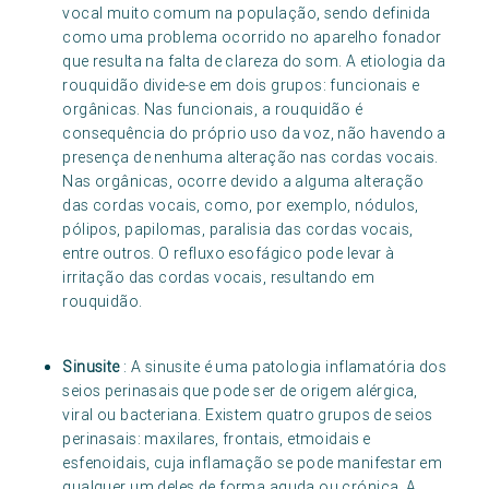
vocal muito comum na população, sendo definida
como uma problema ocorrido no aparelho fonador
que resulta na falta de clareza do som. A etiologia da
rouquidão divide-se em dois grupos: funcionais e
orgânicas. Nas funcionais, a rouquidão é
consequência do próprio uso da voz, não havendo a
presença de nenhuma alteração nas cordas vocais.
Nas orgânicas, ocorre devido a alguma alteração
das cordas vocais, como, por exemplo, nódulos,
pólipos, papilomas, paralisia das cordas vocais,
entre outros. O refluxo esofágico pode levar à
irritação das cordas vocais, resultando em
rouquidão.
Sinusite
: A sinusite é uma patologia inflamatória dos
seios perinasais que pode ser de origem alérgica,
viral ou bacteriana. Existem quatro grupos de seios
perinasais: maxilares, frontais, etmoidais e
esfenoidais, cuja inflamação se pode manifestar em
qualquer um deles de forma aguda ou crónica. A