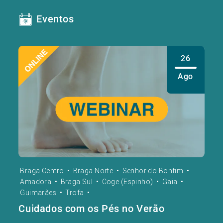
Eventos
26
Ago
Braga Centro
•
Braga Norte
•
Senhor do Bonfim
•
Amadora
•
Braga Sul
•
Coge (Espinho)
•
Gaia
•
Guimarães
•
Trofa
•
Cuidados com os Pés no Verão