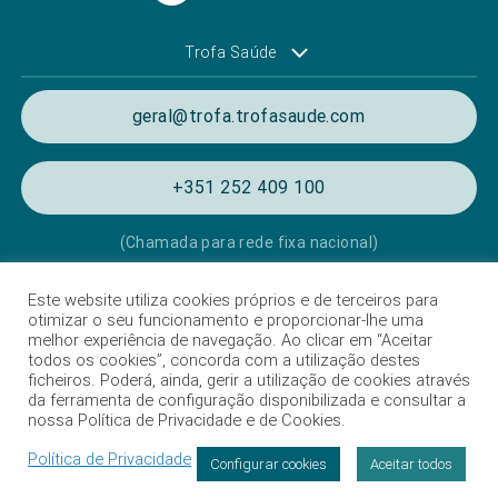
Trofa Saúde
geral@trofa.trofasaude.com
+351 252 409 100
(Chamada para rede fixa nacional)
Este website utiliza cookies próprios e de terceiros para
Política de Privacidade e de Cookies
otimizar o seu funcionamento e proporcionar-lhe uma
melhor experiência de navegação. Ao clicar em “Aceitar
Termos e condições de utilização
todos os cookies”, concorda com a utilização destes
ficheiros. Poderá, ainda, gerir a utilização de cookies através
Listagem das Unidades Hospitalares
da ferramenta de configuração disponibilizada e consultar a
nossa Política de Privacidade e de Cookies.
Proteção de Dados
Política de Privacidade
Livro de Reclamações
Configurar cookies
Aceitar todos