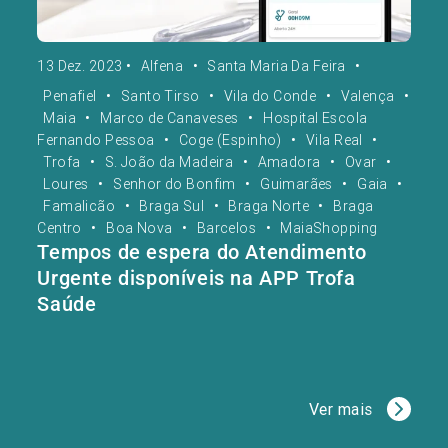
13 Dez. 2023
•
Alfena
•
Santa Maria Da Feira
•
Penafiel
•
Santo Tirso
•
Vila do Conde
•
Valença
•
Maia
•
Marco de Canaveses
•
Hospital Escola
Fernando Pessoa
•
Coge (Espinho)
•
Vila Real
•
Trofa
•
S. João da Madeira
•
Amadora
•
Ovar
•
Loures
•
Senhor do Bonfim
•
Guimarães
•
Gaia
•
Famalicão
•
Braga Sul
•
Braga Norte
•
Braga
Centro
•
Boa Nova
•
Barcelos
•
MaiaShopping
Tempos de espera do Atendimento
Urgente disponíveis na APP Trofa
Saúde
Ver mais