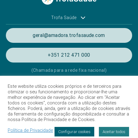
Trofa Saúde
geral@amadora.trofasaude.com
+351 212 471 000
(Chamada para a rede fixa nacional)
Este website utiliza cookies próprios e de terceiros para
Política de Privacidade e Cookies
otimizar o seu funcionamento e proporcionar-lhe uma
melhor experiência de navegação. Ao clicar em “Aceitar
Termos e condições de utilização
todos os cookies”, concorda com a utilização destes
ficheiros. Poderá, ainda, gerir a utilização de cookies através
Listagem das Unidades Hospitalares
da ferramenta de configuração disponibilizada e consultar a
nossa Política de Privacidade e de Cookies.
Proteção de Dados
Política de Privacidade
Livro de Reclamações
Configurar cookies
Aceitar todos