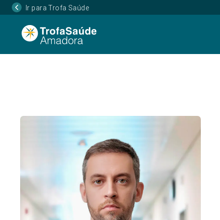
Ir para Trofa Saúde
Página Inicial
Corpo Clínico
Miguel Lemos 
•
•