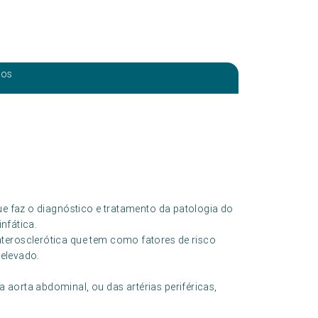
eos
ue faz o diagnóstico e tratamento da patologia do
infática.
terosclerótica que tem como fatores de risco
 elevado.
aorta abdominal, ou das artérias periféricas,