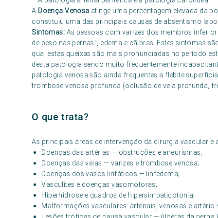
– A patologia arterial periférica e a patologia carótidea.
A
Doença Venosa
atinge uma percentagem elevada da pop
constituiu uma das principais causas de absentismo labor
Sintomas:
As pessoas com varizes dos membros inferiore
de peso nas pernas”, edema e cãibras. Estes sintomas sã
qual estas queixas são mais pronunciadas no período esti
desta patologia sendo muito frequentemente incapacitante
patologia venosa são ainda frequentes a flebite superficia
trombose venosa profunda (oclusão de veia profunda, fr
O que trata?
As principais áreas de intervenção da cirurgia vascular e 
Doenças das artérias — obstruções e aneurismas;
Doenças das veias — varizes e trombose venosa;
Doenças dos vasos linfáticos — linfedema;
Vasculites e doenças vasomotoras;
Hiperhidrose e quadros de hipersimpaticotonia;
Malformações vasculares: arteriais, venosas e artério
Lesões tróficas de causa vascular — úlceras da perna (