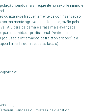
ulação, sendo mais frequente no sexo feminino e
al.
s queixam-se frequentemente de dor, “ sensação
o normalmente agravados pelo calor, razão pela
val. A úlcera da perna é a fase mais avançada
 para a atividade profissional. Dentro da
l (oclusão e inflamação de trajeto varicoso) e a
equentemente com sequelas locais).
angiologia:
-venosas;
arteriais, venosas ou mistas), pé diabético.