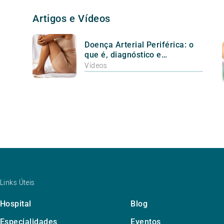
Artigos e Vídeos
Doença Arterial Periférica: o
que é, diagnóstico e
tratamento
Vídeos
Links Úteis
Hospital
Blog
Especialidades
Eventos