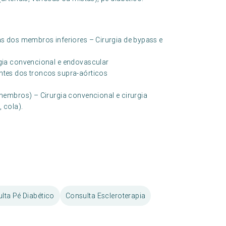
as dos membros inferiores – Cirurgia de bypass e
rgia convencional e endovascular
ntes dos troncos supra-aórticos
 membros) – Cirurgia convencional e cirurgia
 cola).
lta Pé Diabético
Consulta Escleroterapia