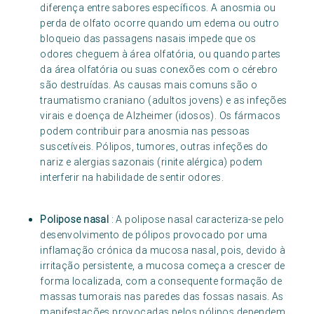
diferença entre sabores específicos. A anosmia ou
perda de olfato ocorre quando um edema ou outro
bloqueio das passagens nasais impede que os
odores cheguem à área olfatória, ou quando partes
da área olfatória ou suas conexões com o cérebro
são destruídas. As causas mais comuns são o
traumatismo craniano (adultos jovens) e as infeções
virais e doença de Alzheimer (idosos). Os fármacos
podem contribuir para anosmia nas pessoas
suscetíveis. Pólipos, tumores, outras infeções do
nariz e alergias sazonais (rinite alérgica) podem
interferir na habilidade de sentir odores.
Polipose nasal
: A polipose nasal caracteriza-se pelo
desenvolvimento de pólipos provocado por uma
inflamação crónica da mucosa nasal, pois, devido à
irritação persistente, a mucosa começa a crescer de
forma localizada, com a consequente formação de
massas tumorais nas paredes das fossas nasais. As
manifestações provocadas pelos pólipos dependem