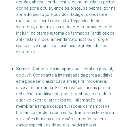
dor de cabeça; dor de dentes ou no maxilar superior;
dor na zona ocular, entre os olhos, pálpebras; dor na
zona do pescoço e ouvidos; fadiga; tosse; febre;
mau hálito e perda de olfato. Dependendo dos
sintomas, origem e intensidade, o tratamento pode
incluir: inaloterapia; toma de fármacos (antibióticos,
anti-histamínicos, anti-inflamatórios) ou cirurgia
(caso se verifique a persistência e gravidade dos
sintomas).
Surdez
: A surdez é a incapacidade, total ou parcial,
de ouvir. Consoante a intensidade da perda auditiva
esta pode ser classificada em ligeira, moderada,
severa ou profunda. Existem várias causas para a
deficiência auditiva: corpos estranhos do conduto
auditivo externo; otite externa; inflamação da
membrana timpânica; perfurações da membrana
timpânica (podem ocorrer por traumas externos ou
variações bruscas da pressão atmosférica).Em
casos específicos de surdez, poderá haver