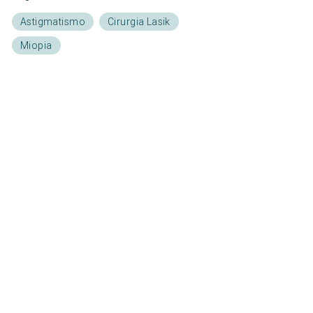
Astigmatismo
Cirurgia Lasik
Miopia