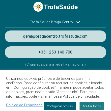
Trofa Saúde Braga Centro
geral@bragacentro.trofasaude.com
+351 253 140 700
(Chamada para a rede fixa nacional)
Utilizamos cookies próprios e de terceiros para fins
Política de Privacidade e de Cookies
analíticos. Pode configurar ou recusar os cookies clicando
em “Configuração de cookies”. Também pode aceitar todos
Termos e condições de utilização
os cookies, premindo o botão “Aceitar tudo”. Para mais
informações, pode visitar a nossa Política de privacidade.
Listagem das Unidades Hospitalares
Política de Privacidade
Proteção de Dados
Configurar cookies
Aceitar todos