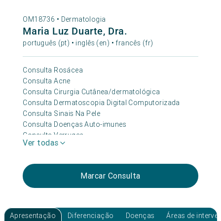
OM18736 •
Dermatologia
Maria Luz Duarte, Dra.
português (pt) • inglês (en) • francês (fr)
Consulta Rosácea
Consulta Acne
Consulta Cirurgia Cutânea/dermatológica
Consulta Dermatoscopia Digital Computorizada
Consulta Sinais Na Pele
Consulta Doenças Auto-imunes
Consulta Verrugas
Ver todas
Consulta Micose
Consulta Manchas Na Pele
Consulta Cicatrizes
Marcar Consulta
Consulta Dermatologia
Consulta Oncológica
Apresentação
Diferenciação
Doenças
Áreas de interv