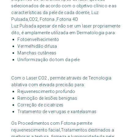
selecionados de acordo com o objetivo clínico e as
características da pele de cada doente, Luz
Pulsada,CO2, Fotona ,Fotona 4D
Luz Pulsada apesar de não ser um laser propriamente
dito, é amplamente utilizada em Dermatologia para:
Fotoenvelhecimento
Vermelhidão difusa
Manchas cutâneas
Uniformização do tom da pele
Com o Laser CO2 , permite através de Tecnologia
ablativa com elevada precisão para:
Rejuvenescimento profundo
Remoção de lesões benignas
Correção de cicatrizes
Tratamento de verrugas e xantelasmas
Os Procedimentos com Fotona permite
rejuvenescimento facial,Tratamentos destinados a
melhorar a textura, firmeza e luminosidade da pele: