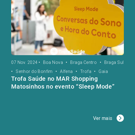
07 Nov. 2024
•
Boa Nova
•
Braga Centro
•
Braga Sul
•
Senhor do Bonfim
•
Alfena
•
Trofa
•
Gaia
Trofa Saúde no MAR Shopping
Matosinhos no evento “Sleep Mode”
Ver mais