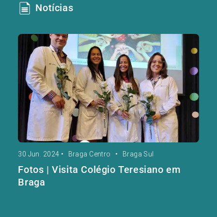
Notícias
30 Jun. 2024
•
Braga Centro
•
Braga Sul
Fotos | Visita Colégio Teresiano em
Braga