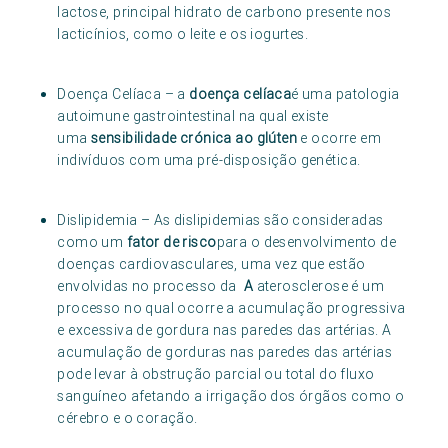
lactose, principal hidrato de carbono presente nos
lacticínios, como o leite e os iogurtes.
Doença Celíaca – a
doença celíaca
é uma patologia
autoimune gastrointestinal na qual existe
uma
sensibilidade crónica ao glúten
e ocorre em
indivíduos com uma pré-disposição genética.
Dislipidemia – As dislipidemias são consideradas
como um
fator de risco
para o desenvolvimento de
doenças cardiovasculares, uma vez que estão
envolvidas no processo da
A
aterosclerose é um
processo no qual ocorre a acumulação progressiva
e excessiva de gordura nas paredes das artérias. A
acumulação de gorduras nas paredes das artérias
pode levar à obstrução parcial ou total do fluxo
sanguíneo afetando a irrigação dos órgãos como o
cérebro e o coração.