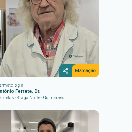
Marcação
ermatologia
ntónio Ferrete, Dr.
arcelos
Braga Norte
Guimarães
•
•