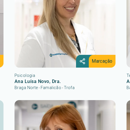
o
Marcação
Psicologia
T
Ana Luísa Novo, Dra.
A
Braga Norte
Famalicão
Trofa
B
•
•