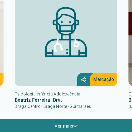
o
Marcação
Psicologia Infância Adolescência
O
Beatriz Ferreira, Dra.
B
Braga Centro
Braga Norte
Guimarães
B
•
•
Ver mais