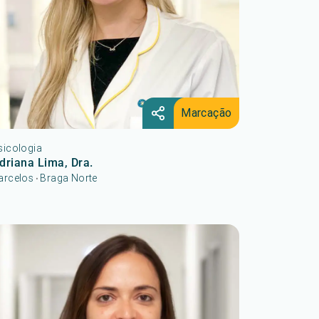
Marcação
sicologia
driana Lima, Dra.
arcelos
Braga Norte
•