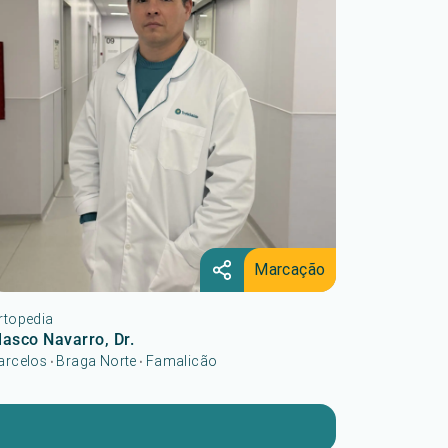
Marcação
rtopedia
lasco Navarro, Dr.
arcelos
Braga Norte
Famalicão
•
•