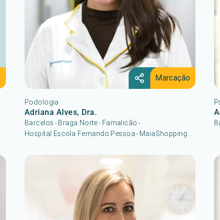
o
Marcação
Podologia
P
Adriana Alves, Dra.
A
Barcelos
Braga Norte
Famalicão
B
•
•
•
Hospital Escola Fernando Pessoa
MaiaShopping
•
...