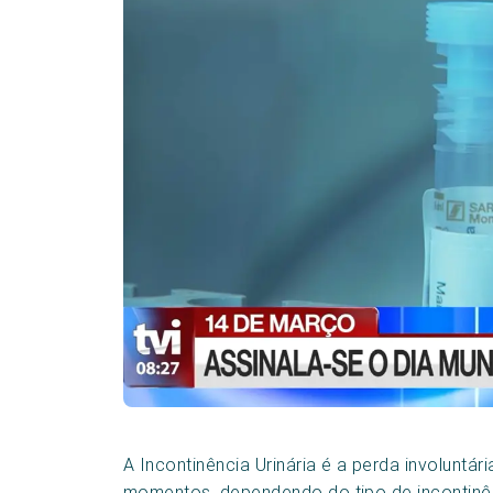
A Incontinência Urinária é a perda involuntár
momentos, dependendo do tipo de incontinê