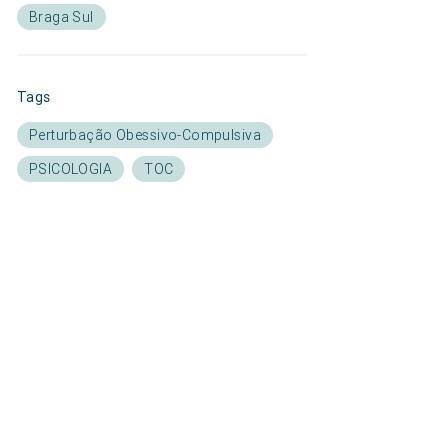
Braga Sul
Tags
Perturbação Obessivo-Compulsiva
PSICOLOGIA
TOC