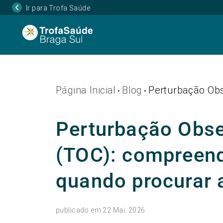
Ir para Trofa Saúde
Página Inicial
Blog
Perturbação Obs
•
•
Perturbação Obs
(TOC): compreend
quando procurar 
publicado em 22 Mai. 2026