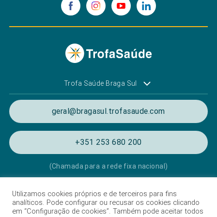
Trofa Saúde Braga Sul
geral@bragasul.trofasaude.com
+351 253 680 200
(Chamada para a rede fixa nacional)
Utilizamos cookies próprios e de terceiros para fins
Política de Privacidade e de Cookies
analíticos. Pode configurar ou recusar os cookies clicando
em “Configuração de cookies”. Também pode aceitar todos
Termos e condições de utilização