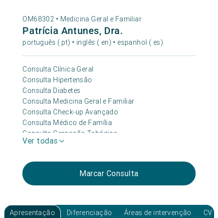
OM68302 •
Medicina Geral e Familiar
Patrícia Antunes, Dra.
português ( pt) • inglês ( en) • espanhol ( es)
Consulta Clínica Geral
Consulta Hipertensão
Consulta Diabetes
Consulta Medicina Geral e Familiar
Consulta Check-up Avançado
Consulta Médico de Família
Consulta Cessação Tabágica
Ver todas
Consulta Acne
Consulta Check-up Essencial
Consulta Check-up Premium 360+
Marcar Consulta
Consulta Cabelo
Consulta Depressão e Ansiedade
Consulta Geriatria/idoso
Consulta Medicina Do Sono
Apresentação
Diferenciação
Áreas de intervenção
CV