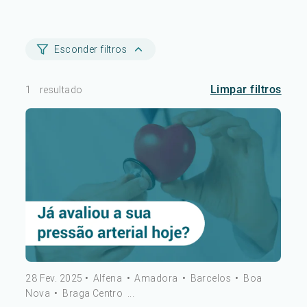
Esconder filtros
Limpar filtros
1
resultado
28 Fev. 2025
•
Alfena
•
Amadora
•
Barcelos
•
Boa
Nova
•
Braga Centro
...