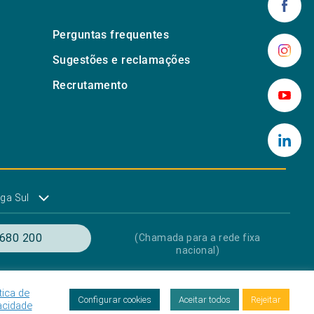
Perguntas frequentes
Sugestões e reclamações
Recrutamento
ga Sul
680 200
(Chamada para a rede fixa
nacional)
tica de
res
Proteção de dados
Livro de Reclamações
Configurar cookies
Aceitar todos
Rejeitar
acidade