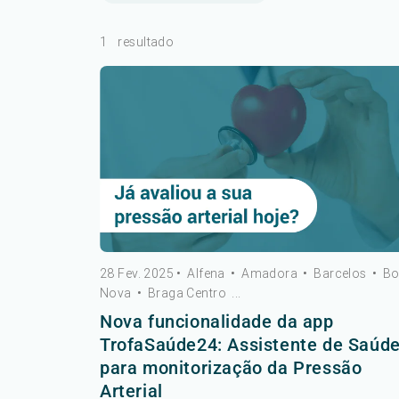
1
resultado
28 Fev. 2025
•
Alfena
•
Amadora
•
Barcelos
•
B
Nova
•
Braga Centro
...
Nova funcionalidade da app
TrofaSaúde24: Assistente de Saúd
para monitorização da Pressão
Arterial