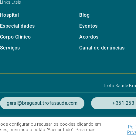
Links Úteis
Hospital
Blog
Especialidades
Eventos
Corpo Clínico
Acordos
Serviços
Canal de denúncias
Trofa Saúde Bra
geral@bragasul.trofasaude.com
+351 253 
. Pode configurar ou recusar os cookies clicando em
Polí
ondições de utilização
Listagem das Unidades Hospitala
es, premindo o botão “Aceitar tudo”. Para mais
Priv
Intermediação de crédito