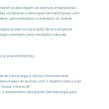
portante na abordagem de doenças inflamatórias
ções complexas e patologias dermatológicas com
etos, personalizados e centrados no doente.
tingue-se pela incorporação de tecnologia de
gia orientados para resultados naturais,
ica, preenchimentos)
pele de forma segura, eficaz e minimamente
selecionados de acordo com o objetivo clínico e as
, Fotona ,Fotona 4D
o, é amplamente utilizada em Dermatologia para: