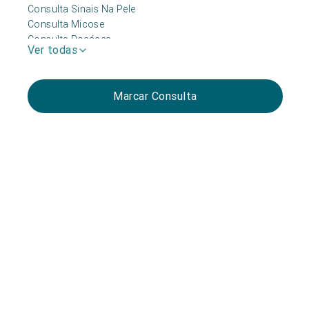
Consulta Sinais Na Pele
Consulta Micose
Consulta Rosácea
Ver todas
Consulta Cicatrizes
Marcar Consulta