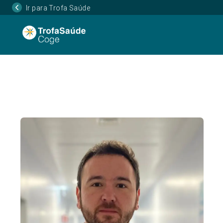
Ir para Trofa Saúde
Início
Corpo Clínico
Aureliu Rosca, Dr.
»
»