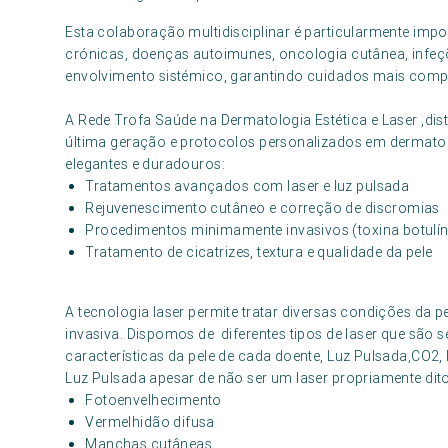
Esta colaboração multidisciplinar é particularmente im
crónicas, doenças autoimunes, oncologia cutânea, infe
envolvimento sistémico, garantindo cuidados mais compl
A Rede Trofa Saúde na Dermatologia Estética e Laser ,dis
última geração e protocolos personalizados em dermatolo
elegantes e duradouros:
Tratamentos avançados com laser e luz pulsada
Rejuvenescimento cutâneo e correção de discromias
Procedimentos minimamente invasivos (toxina botulín
Tratamento de cicatrizes, textura e qualidade da pele
A tecnologia laser permite tratar diversas condições da 
invasiva. Dispomos de diferentes tipos de laser que são 
características da pele de cada doente, Luz Pulsada,CO2
Luz Pulsada apesar de não ser um laser propriamente dit
Fotoenvelhecimento
Vermelhidão difusa
Manchas cutâneas