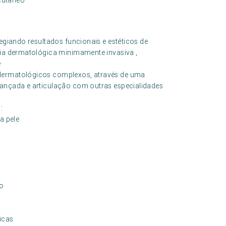
 cutâneo
legiando resultados funcionais e estéticos de
gia dermatológica minimamente invasiva ,
e
 dermatológicos complexos, através de uma
vançada e articulação com outras especialidades
:
a pele
co
icas