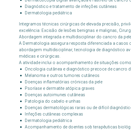
Dermatoscopia digital avançada e rastreio de cancro
Diagnóstico e tratamento de infeções cutâneas
Dermatologia pediátrica
Integramos técnicas cirúrgicas de elevada precisão, privi
excelência: Excisão de lesões benignas e malignas, Cirur
Abordagem integrada e multidisciplinar do cancro da pel
A Dermatologia assegura resposta diferenciada a casos
abordagem multidisciplinar, tecnologia de diagnóstico a
médicas e cirúrgicas.
A atividade inclui o acompanhamento de situações como
Oncologia cutânea e diagnóstico precoce de cancro d
Melanoma e outros tumores cutâneos
Doenças inflamatórias crónicas da pele
Psoríase e dermatite atópica graves
Doenças autoimunes cutâneas
Patologia do cabelo e unhas
Doenças dermatológicas raras ou de difícil diagnósti
Infeções cutâneas complexas
Dermatologia pediátrica
Acompanhamento de doentes sob terapêuticas biológ