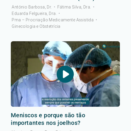
António Barbosa, Dr.
•
Fátima Silva, Dra.
•
Eduarda Felgueira, Dra.
•
Pma – Procriação Medicamente Assistida
•
Ginecologia e Obstetrícia
Meniscos e porque são tão
importantes nos joelhos?