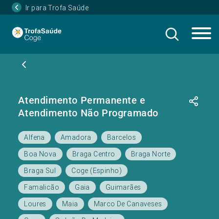
Ir para Trofa Saúde
Atendimento Permanente e
Atendimento Não Programado
Alfena
Amadora
Barcelos
Boa Nova
Braga Centro
Braga Norte
Braga Sul
Coge (Espinho)
Famalicão
Gaia
Guimarães
Loures
Maia
Marco De Canaveses