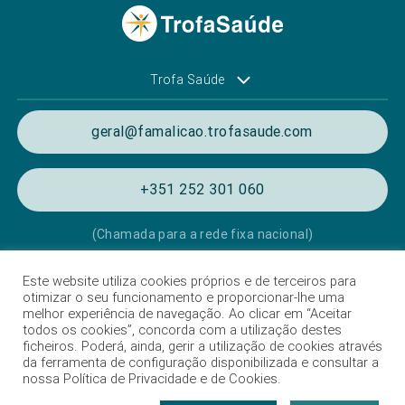
Trofa Saúde
geral@famalicao.trofasaude.com
+351 252 301 060
(Chamada para a rede fixa nacional)
Este website utiliza cookies próprios e de terceiros para
Política de Privacidade e de Cookies
otimizar o seu funcionamento e proporcionar-lhe uma
melhor experiência de navegação. Ao clicar em “Aceitar
Termos e condições de utilização
todos os cookies”, concorda com a utilização destes
ficheiros. Poderá, ainda, gerir a utilização de cookies através
Listagem das Unidades Hospitalares
da ferramenta de configuração disponibilizada e consultar a
nossa Política de Privacidade e de Cookies.
Proteção de dados