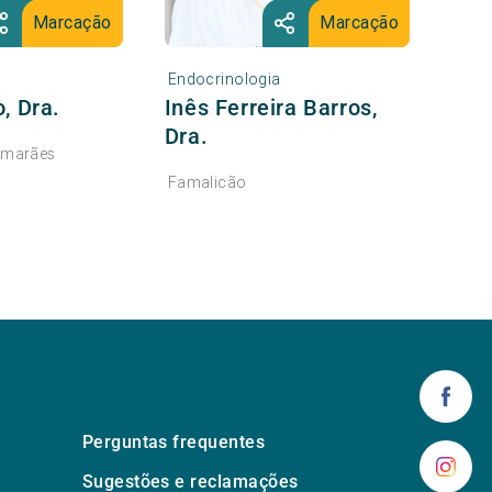
Marcação
Marcação
Endocrinologia
, Dra.
Inês Ferreira Barros,
Dra.
imarães
Famalicão
Perguntas frequentes
Sugestões e reclamações