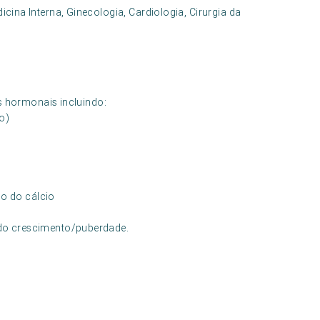
cina Interna, Ginecologia, Cardiologia, Cirurgia da
s hormonais incluindo:
mo)
)
o do cálcio
 do crescimento/puberdade.