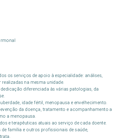
hormonal
os os serviços de apoio à especialidade: análises,
er realizadas na mesma unidade.
dedicação diferenciada às várias patologias, da
se.
puberdade, idade fértil, menopausa e envelhecimento.
revenção da doença, tratamento e acompanhamento a
como a menopausa.
os e terapêuticas atuais ao serviço de cada doente.
e família e outros profissionais de saúde,
rata.