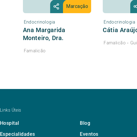
Marcação
Endocrinologia
Endocrinologia
Ana Margarida
Cátia Araújo
Monteiro, Dra.
Famalicão
Gu
•
Famalicão
Links Úteis
Hospital
Blog
Especialidades
Eventos