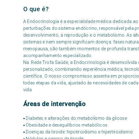
O que é?
A Endocrinologia é a especialidade médica dedicada a
perturbações do sistema endócrino, responsável pela 
desenvolvimento, a reprodução e o metabolismo. As al
sistemas e nem sempre significam doença: fases naturai
menopausa, são também momentos de profunda trans
acompanhamento especializado.
Na Rede Trofa Saúde, a Endocrinologia é desenvolvida 
personalizado, combinando experiência médica, tecnol
científica. O nosso compromisso assenta em proporc
todas etapas da vida, ajustado às necessidades de cad
vida.
Áreas de intervenção
▪ Diabetes e alterações do metabolismo da glicose
▪ Obesidade e desequilíbrios metabólicos
▪ Doenças da tiroide: hipotiroidismo e hipertiroidismo
▪ Nódulos e cancro da tiroide