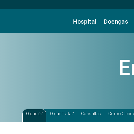
Hospital
Doenças
E
O que é?
O que trata?
Consultas
Corpo Clínic