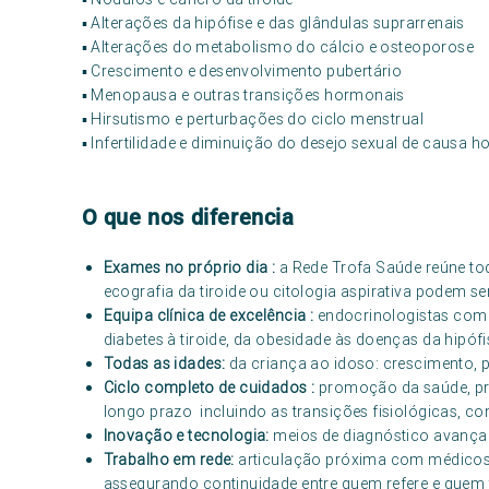
▪ Alterações da hipófise e das glândulas suprarrenais
▪ Alterações do metabolismo do cálcio e osteoporose
▪ Crescimento e desenvolvimento pubertário
▪ Menopausa e outras transições hormonais
▪ Hirsutismo e perturbações do ciclo menstrual
▪ Infertilidade e diminuição do desejo sexual de causa 
O que nos diferencia
Exames no próprio dia :
a Rede Trofa Saúde reúne tod
ecografia da tiroide ou citologia aspirativa podem s
Equipa clínica de excelência :
endocrinologistas com 
diabetes à tiroide, da obesidade às doenças da hipófi
Todas as idades:
da criança ao idoso: crescimento, 
Ciclo completo de cuidados :
promoção da saúde, p
longo prazo incluindo as transições fisiológicas, 
Inovação e tecnologia:
meios de diagnóstico avançad
Trabalho em rede:
articulação próxima com médicos d
assegurando continuidade entre quem refere e quem t