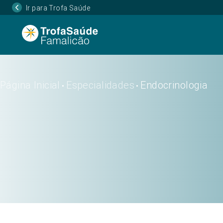
Ir para Trofa Saúde
Página Inicial
Especialidades
Endocrinologia
•
•