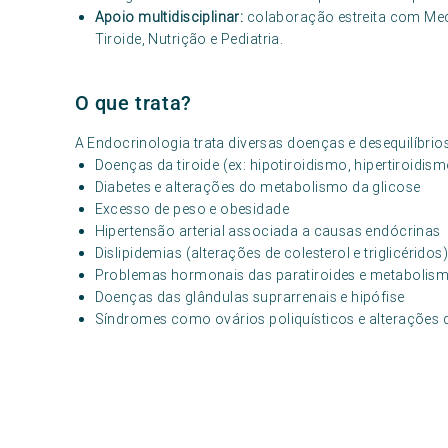
Apoio multidisciplinar:
colaboração estreita com Medi
Tiroide, Nutrição e Pediatria.
O que trata?
A Endocrinologia trata diversas doenças e desequilíbrio
Doenças da tiroide (ex: hipotiroidismo, hipertiroidis
Diabetes e alterações do metabolismo da glicose
Excesso de peso e obesidade
Hipertensão arterial associada a causas endócrinas
Dislipidemias (alterações de colesterol e triglicéridos
Problemas hormonais das paratiroides e metabolism
Doenças das glândulas suprarrenais e hipófise
Síndromes como ovários poliquísticos e alterações