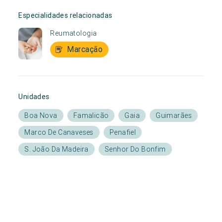
Especialidades relacionadas
Reumatologia
Marcação
Unidades
Boa Nova
Famalicão
Gaia
Guimarães
Marco De Canaveses
Penafiel
S. João Da Madeira
Senhor Do Bonfim