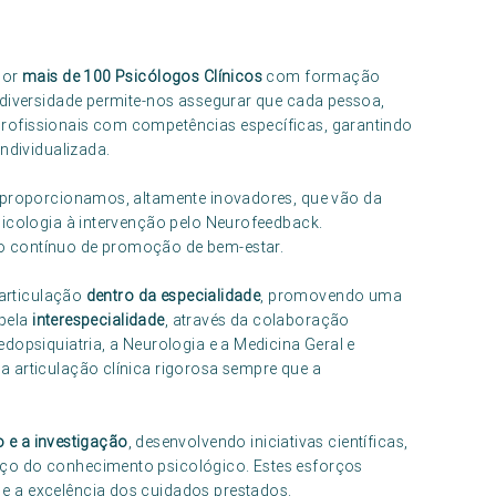
por
mais de 100 Psicólogos Clínicos
com formação
 diversidade permite-nos assegurar que cada pessoa,
rofissionais com competências específicas, garantindo
ndividualizada.
proporcionamos, altamente inovadores, que vão da
sicologia à intervenção pelo Neurofeedback.
o contínuo de promoção de bem-estar.
 articulação
dentro da especialidade
, promovendo uma
 pela
interespecialidade
, através da colaboração
dopsiquiatria, a Neurologia e a Medicina Geral e
 articulação clínica rigorosa sempre que a
 e a investigação
, desenvolvendo iniciativas científicas,
ço do conhecimento psicológico. Estes esforços
e a excelência dos cuidados prestados.