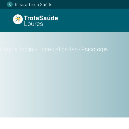
Ir para Trofa Saúde
Página Inicial
Especialidades
Psicologia
•
•