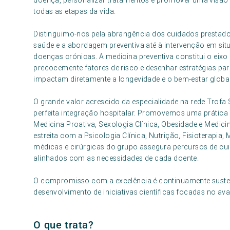
doença, personalizar tratamentos e promover uma visão d
todas as etapas da vida.
Distinguimo-nos pela abrangência dos cuidados prestados
saúde e a abordagem preventiva até à intervenção em 
doenças crónicas. A medicina preventiva constitui o eixo 
precocemente fatores de risco e desenhar estratégias pa
impactam diretamente a longevidade e o bem-estar global
O grande valor acrescido da especialidade na rede Trofa S
perfeita integração hospitalar. Promovemos uma prátic
Medicina Proativa, Sexologia Clínica, Obesidade e Medici
estreita com a Psicologia Clínica, Nutrição, Fisioterapia,
médicas e cirúrgicas do grupo assegura percursos de cui
alinhados com as necessidades de cada doente.
O compromisso com a excelência é continuamente susten
desenvolvimento de iniciativas científicas focadas no a
O que trata?