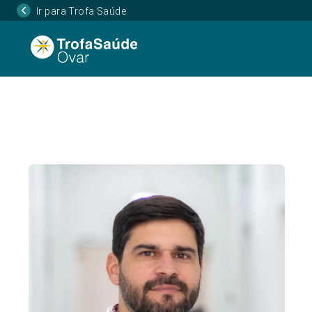
Ir para Trofa Saúde
Página Inicial
Corpo Clínico
Bruno F. Figueir
•
•