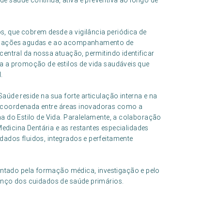
e saúde contínua, ativa e preventiva ao longo de
, que cobrem desde a vigilância periódica de
situações agudas e ao acompanhamento de
central da nossa atuação, permitindo identificar
ra a promoção de estilos de vida saudáveis que
.
aúde reside na sua forte articulação interna e na
a coordenada entre áreas inovadoras como a
na do Estilo de Vida. Paralelamente, a colaboração
 Medicina Dentária e as restantes especialidades
dados fluidos, integrados e perfeitamente
tado pela formação médica, investigação e pelo
vanço dos cuidados de saúde primários.