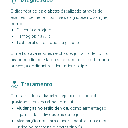
O diagnóstico da
diabetes
é realizado através de
exames que medem os níveis de glicose no sangue,
como:
Glicemia em jejum
Hemoglobina A1c
Teste oral de tolerância à glicose
O médico avalia estes resultados juntamente com o
histórico clínico e fatores de risco para confirmar a
presença de
diabetes
e determinar o tipo.
Tratamento
O tratamento da
diabetes
depende do tipo e da
gravidade, mas geralmente inclui:
Mudanças no estilo de vida
, como alimentação
equilibrada e atividade física regular
Medicação oral
para ajudar a controlar a glicose
(principalmente na diabetes tipo 2)