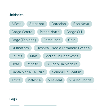
Unidades
Alfena
Amadora
Barcelos
Boa Nova
Braga Centro
Braga Norte
Braga Sul
Coge (Espinho)
Famalicão
Gaia
Guimarães
Hospital Escola Fernando Pessoa
Loures
Maia
Marco De Canaveses
Ovar
Penafiel
S. João Da Madeira
Santa Maria Da Feira
Senhor Do Bonfim
Trofa
Valença
Vila Real
Vila Do Conde
Tags