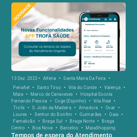
13 Dez. 2023
•
Alfena
•
Santa Maria Da Feira
•
Penafiel
•
Santo Tirso
•
Vila do Conde
•
Valença
•
Maia
•
Marco de Canaveses
•
Hospital Escola
Fernando Pessoa
•
Coge (Espinho)
•
Vila Real
•
Trofa
•
S. João da Madeira
•
Amadora
•
Ovar
•
Loures
•
Senhor do Bonfim
•
Guimarães
•
Gaia
•
Famalicão
•
Braga Sul
•
Braga Norte
•
Braga
Centro
•
Boa Nova
•
Barcelos
•
MaiaShopping
Tempos de espera do Atendimento