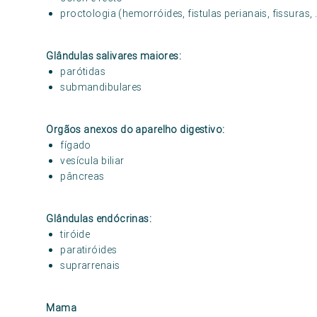
proctologia (hemorróides, fistulas perianais, fissuras, 
Glândulas salivares maiores:
parótidas
submandibulares
Orgãos anexos do aparelho digestivo:
fígado
vesícula biliar
pâncreas
Glândulas endócrinas:
tiróide
paratiróides
suprarrenais
Mama