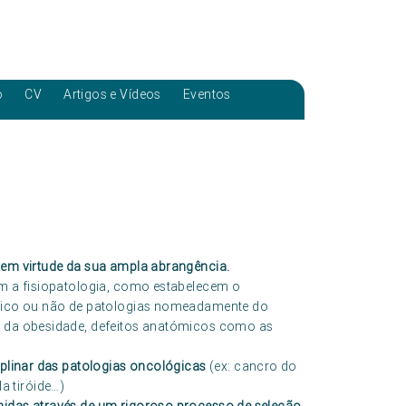
o
CV
Artigos e Vídeos
Eventos
a em virtude da sua ampla abrangência.
am a fisiopatologia, como estabelecem o
úrgico ou não de patologias nomeadamente do
ou da obesidade, defeitos anatómicos como as
iplinar das patologias oncológicas
(ex: cancro do
a tiróide…)