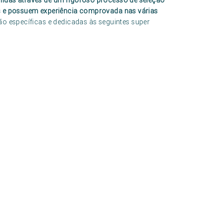
hidas através de um rigoroso processo de seleção
os e possuem experiência comprovada nas várias
ão específicas e dedicadas às seguintes super