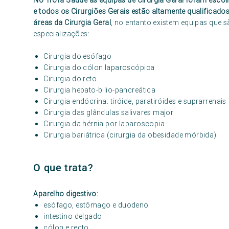
No Trofa Saúde as equipas de Cirurgia Geral foram escol
e todos os Cirurgiões Gerais estão altamente qualificad
áreas da Cirurgia Geral
, no entanto existem equipas que s
especializações:
Cirurgia do esófago
Cirurgia do cólon laparoscópica
Cirurgia do reto
Cirurgia hepato-bilio-pancreática
Cirurgia endócrina: tiróide, paratiróides e suprarrenais
Cirurgia das glândulas salivares major
Cirurgia da hérnia por laparoscopia
Cirurgia bariátrica (cirurgia da obesidade mórbida)
O que trata?
Aparelho digestivo:
esófago, estômago e duodeno
intestino delgado
cólon e recto