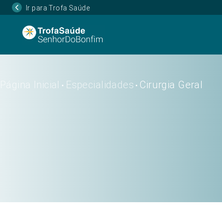
Ir para Trofa Saúde
Página Inicial
Especialidades
Cirurgia Geral
•
•