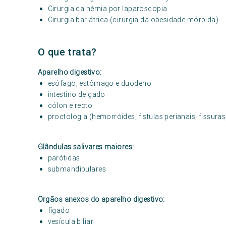
Cirurgia da hérnia por laparoscopia
Cirurgia bariátrica (cirurgia da obesidade mórbida)
O que trata?
Aparelho digestivo:
esófago, estômago e duodeno
intestino delgado
cólon e recto
proctologia (hemorróides, fistulas perianais, fissuras
Glândulas salivares maiores:
parótidas
submandibulares
Orgãos anexos do aparelho digestivo:
fígado
vesícula biliar