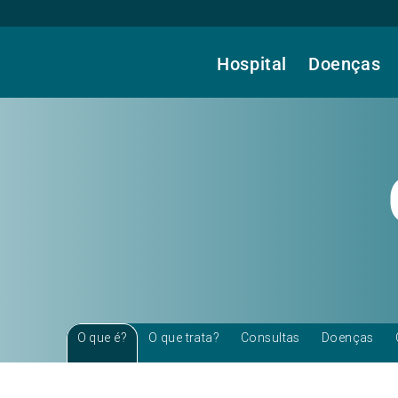
Hospital
Doenças
O que é?
O que trata?
Consultas
Doenças