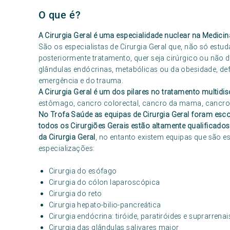
O que é?
A Cirurgia Geral é uma especialidade nuclear na Medici
São os especialistas de Cirurgia Geral que, não só est
posteriormente tratamento, quer seja cirúrgico ou não
glândulas endócrinas, metabólicas ou da obesidade, de
emergência e do trauma.
A Cirurgia Geral é um dos pilares no tratamento multidi
estômago, cancro colorectal, cancro da mama, cancro 
No Trofa Saúde as equipas de Cirurgia Geral foram esc
todos os Cirurgiões Gerais estão altamente qualificad
da Cirurgia Geral
, no entanto existem equipas que são e
especializações:
Cirurgia do esófago
Cirurgia do cólon laparoscópica
Cirurgia do reto
Cirurgia hepato-bilio-pancreática
Cirurgia endócrina: tiróide, paratiróides e suprarrenai
Cirurgia das glândulas salivares major