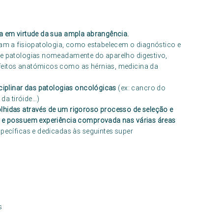
na em virtude da sua ampla abrangência.
udam a fisiopatologia, como estabelecem o diagnóstico e
 de patologias nomeadamente do aparelho digestivo,
feitos anatómicos como as hérnias, medicina da
sciplinar das patologias oncológicas
(ex: cancro do
da tiróide…)
olhidas através de um rigoroso processo de seleção e
os e possuem experiência comprovada nas várias áreas
specíficas e dedicadas às seguintes super
s