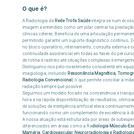
O que é?
A Radiologia da
Rede Trofa Saúde
integra-se num ecossi
imagem é entendido como um pilar central na prestaçã
clínicas céleres. Beneficia de uma articulação permanen
permitindo garantir um suporte diagnóstico contínuo, 2
no bloco operatório, internamento, consulta externa e s
continuidade assistencial em todas as fases do percu
de rotina e rastreio até situações complexas e emergente
Distinguimo-nos pelo investimento consistente em equi
imagiologia, incluindo
Ressonância Magnética, Tomogra
Radiologia Convencional
, o que permite conciliar a m
radiação sempre que possível.
Seguimos um modelo focado na conveniência e tranquili
hora e na rápida disponibilização de resultados, otimiza
de soluções de inteligência artificial eleva continuamen
funcionando como um complemento de excelência à dif
A nossa atuação está estruturada por áreas de subespe
diferenciados em áreas como a Ra
diologia Músculo-Esq
Mamária, Cardiovascular, Neurorradiologia e Radiologia