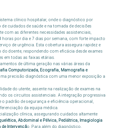
stema clínico hospitalar, onde o diagnóstico por
o de cuidados de saúde e na tomada de decisões
te com as diferentes necessidades assistenciais,
4 horas por dia e 7 dias por semana, com forte impacto
erviço de urgência. Esta cobertura assegura rapidez e
rso do doente, respondendo com eficácia desde exames
s em todas as faixas etárias.
pamentos de última geração nas várias áreas da
fia Computorizada, Ecografia, Mamografia e
áxima precisão diagnóstica com uma menor exposição a
dade do utente, assente na realização de exames na
ndo os circuitos assistenciais. A integração progressiva
te o padrão de segurança e eficiência operacional,
erenciação da equipa médica.
cialização clínica, assegurando cuidados altamente
uelética, Abdominal e Pélvica, Pediátrica, Imagiologia
 de Intervençã
o. Para além do diagnóstico,