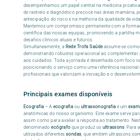
desempenhamos um papel central na medicina proativa 
de rastreio e diagnóstico precoce nas áreas mamária, p
antecipação do risco e na melhoria da qualidade de vida
Mantemos um compromisso permanente com a formação 
científica das nossas equipas, promovendo a partilha m
desafios clínicos atuais e futuros.
Simultaneamente, a
Rede Trofa Saúde
assume-se como p
demonstrando robustez operacional ao complementar a 
aos cuidados. Toda a jornada é desenhada com foco n
posicionando o serviço como uma referência nacional 
profissionais que valorizam a inovação e o desenvolvi
Principais exames disponíveis
Ecografia
– A
ecografia
ou
ultrassonografia
é um
exam
anatómicas do nosso organismo. Este exame serve para 
assim como para avaliar a resposta ao tratamento. Nest
denominado
ecógrafo
que produz os
ultrassons
. Para 
utilizados diferentes
sondas
, que emitem ultrassons co