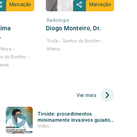
Marcação
Marcação
Radiologia
Lima
Diogo Monteiro, Dr.
.
Trofa
Senhor do Bonfim
•
•
 Nova
Alfena
•
or do Bonfim
•
eses
Ver mais
Tiroide: procedimentos
minimamente invasivos guiados
por ecografia | Dr. Tiago Pereira
Vídeo