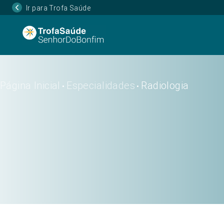
Ir para Trofa Saúde
Página Inicial
Especialidades
Radiologia
•
•