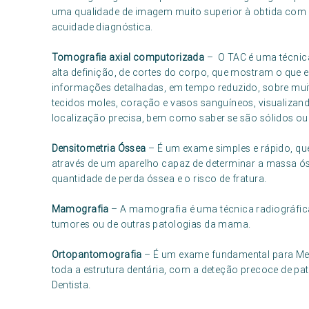
uma qualidade de imagem muito superior à obtida com
acuidade diagnóstica.
Tomografia axial computorizada
– O TAC é uma técnica
alta definição, de cortes do corpo, que mostram o que e
informações detalhadas, em tempo reduzido, sobre muit
tecidos moles, coração e vasos sanguíneos, visualizan
localização precisa, bem como saber se são sólidos ou
Densitometria Óssea
– É um exame simples e rápido, que
através de um aparelho capaz de determinar a massa ós
quantidade de perda óssea e o risco de fratura.
Mamografia
– A mamografia é uma técnica radiográfica
tumores ou de outras patologias da mama.
Ortopantomografia
– É um exame fundamental para Med
toda a estrutura dentária, com a deteção precoce de p
Dentista.