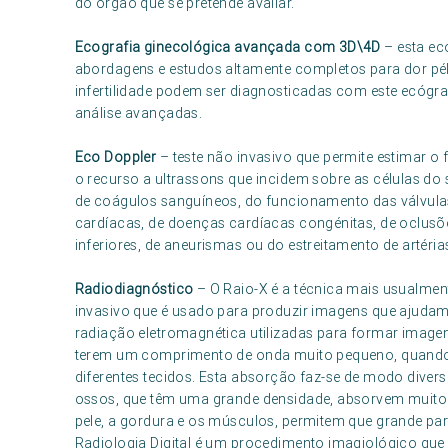
do órgão que se pretende avaliar.
Ecografia ginecológica avançada com 3D\4D
– esta ec
abordagens e estudos altamente completos para dor pélv
infertilidade podem ser diagnosticadas com este ecógr
análise avançadas.
Eco Doppler
– teste não invasivo que permite estimar o
o recurso a ultrassons que incidem sobre as células do 
de coágulos sanguíneos, do funcionamento das válvulas
cardíacas, de doenças cardíacas congénitas, de oclusõe
inferiores, de aneurismas ou do estreitamento de artér
Radiodiagnóstico
– O Raio-X é a técnica mais usualmen
invasivo que é usado para produzir imagens que ajudam 
radiação eletromagnética utilizadas para formar imagen
terem um comprimento de onda muito pequeno, quando
diferentes tecidos. Esta absorção faz-se de modo diver
ossos, que têm uma grande densidade, absorvem muito 
pele, a gordura e os músculos, permitem que grande par
Radiologia Digital é um procedimento imagiológico que 