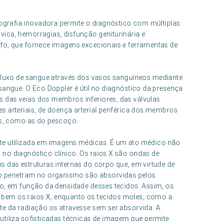
ografia inovadora permite o diagnóstico com múltiplas
ica, hemorragias, disfunção geniturinária e
afo, que fornece imagens excecionais e ferramentas de
 fluxo de sangue através dos vasos sanguíneos mediante
sangue. O Eco Doppler é útil no diagnóstico da presença
 das veias dos membros inferiores, das válvulas
s arteriais, de doença arterial periférica dos membros
ias, como as do pescoço.
te utilizada em imagens médicas. É um ato médico não
no diagnóstico clínico. Os raios X são ondas de
s das estruturas internas do corpo que, em virtude de
 penetram no organismo são absorvidas pelos
so, em função da densidade desses tecidos. Assim, os
bem os raios X, enquanto os tecidos moles, como a
te da radiação os atravesse sem ser absorvida. A
utiliza sofisticadas técnicas de imagem que permite