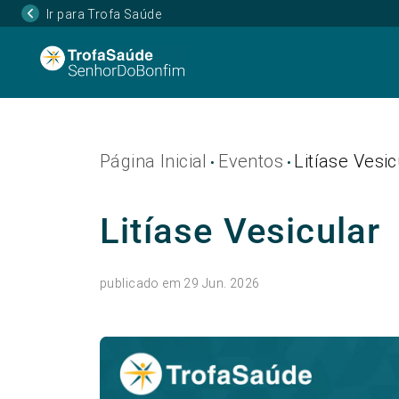
Ir para Trofa Saúde
Página Inicial
Eventos
Litíase Vesic
•
•
Litíase Vesicular
publicado em 29 Jun. 2026