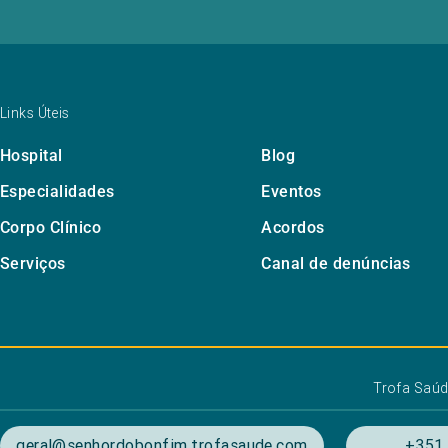
Links Úteis
Hospital
Blog
Especialidades
Eventos
Corpo Clínico
Acordos
Serviços
Canal de denúncias
Trofa Saú
geral@senhordobonfim.trofasaude.com
+351 