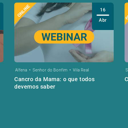
16
Abr
Alfena
•
Senhor do Bonfim
•
Vila Real
S
Cancro da Mama: o que todos
C
devemos saber