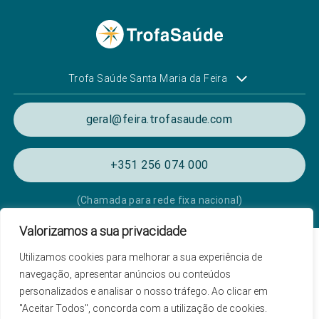
Trofa Saúde Santa Maria da Feira
geral@feira.trofasaude.com
+351 256 074 000
(Chamada para rede fixa nacional)
Valorizamos a sua privacidade
Política de Privacidade e Cookies
Utilizamos cookies para melhorar a sua experiência de
Termos e condições de utilização
navegação, apresentar anúncios ou conteúdos
personalizados e analisar o nosso tráfego. Ao clicar em
Listagem das Unidades Hospitalares
"Aceitar Todos", concorda com a utilização de cookies.
Proteção de Dados