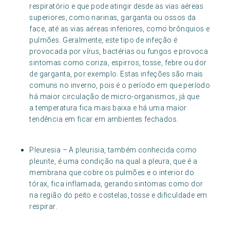
respiratório e que pode atingir desde as vias aéreas
superiores, como narinas, garganta ou ossos da
face, até as vias aéreas inferiores, como brônquios e
pulmões. Geralmente, este tipo de infeção é
provocada por vírus, bactérias ou fungos e provoca
sintomas como coriza, espirros, tosse, febre ou dor
de garganta, por exemplo. Estas infeções são mais
comuns no inverno, pois é o período em que período
há maior circulação de micro-organismos, já que
a temperatura fica mais baixa e há uma maior
tendência em ficar em ambientes fechados.
Pleuresia – A pleurisia, também conhecida como
pleurite, é uma condição na qual a pleura, que é a
membrana que cobre os pulmões e o interior do
tórax, fica inflamada, gerando sintomas como dor
na região do peito e costelas, tosse e dificuldade em
respirar.