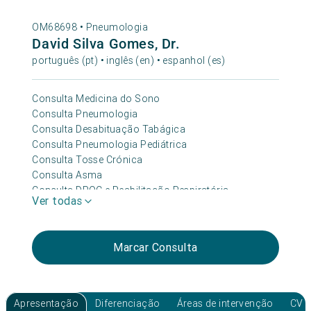
OM68698 •
Pneumologia
David Silva Gomes, Dr.
português (pt) • inglês (en) • espanhol (es)
Consulta Medicina do Sono
Consulta Pneumologia
Consulta Desabituação Tabágica
Consulta Pneumologia Pediátrica
Consulta Tosse Crónica
Consulta Asma
Consulta DPOC e Reabilitação Respiratória
Ver todas
Marcar Consulta
Apresentação
Diferenciação
Áreas de intervenção
CV