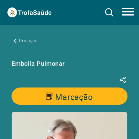
Doenças
Embolia Pulmonar
Marcação