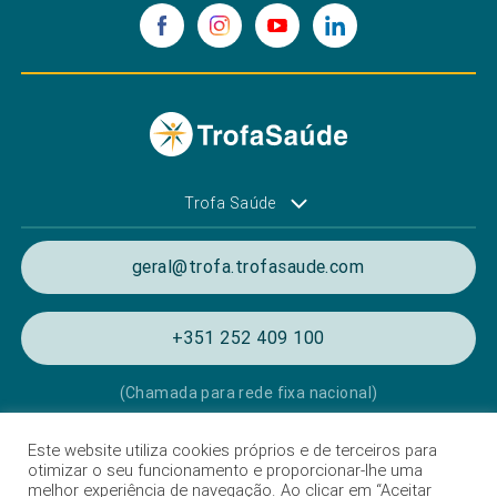
Trofa Saúde
geral@trofa.trofasaude.com
+351 252 409 100
(Chamada para rede fixa nacional)
Este website utiliza cookies próprios e de terceiros para
Política de Privacidade e de Cookies
otimizar o seu funcionamento e proporcionar-lhe uma
melhor experiência de navegação. Ao clicar em “Aceitar