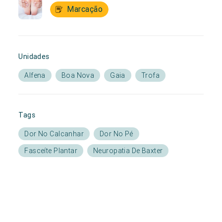
Marcação
Unidades
Alfena
Boa Nova
Gaia
Trofa
Tags
Dor No Calcanhar
Dor No Pé
Fasceíte Plantar
Neuropatia De Baxter