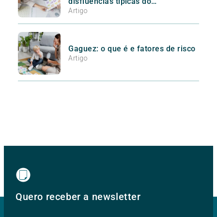
disfluências típicas do
desenvolvimento da Gaguez
Artigo
Gaguez: o que é e fatores de risco
Artigo
Quero receber a newsletter