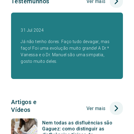
Testemunhos
Ver mais
31 Jul 2024
Já não tenho dores. Faço tudo devagar, mas
faço! Foi uma evolução muito grande! A Dr.ª
Vanessa e o Dr. Manuel são uma simpatia,
gosto muito deles.
Artigos e
Ver mais
Vídeos
Nem todas as disfluências são
Gaguez: como distinguir as