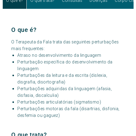
O que é?
O que trata?
Consultas
Doenças
Corpo Clí
O que é?
O Terapeuta da Fala trata das seguintes perturbações
mais frequentes:
Atraso no desenvolvimento da linguagem
Perturbação específica do desenvolvimento da
linguagem
Perturbações da leitura e da escrita (dislexia,
disgrafia, disortografia)
Perturbações adquiridas da linguagem (afasia,
disfasia, discalculia)
Perturbações articulatórias (sigmatismo)
Perturbações motoras da fala (disartrias, disfonia,
desfemia ou gaguez)
O que trata?