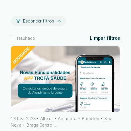
Esconder filtros
Limpar filtros
1
resultado
13 Dez. 2023
•
Alfena
•
Amadora
•
Barcelos
•
Boa
Nova
•
Braga Centro
...