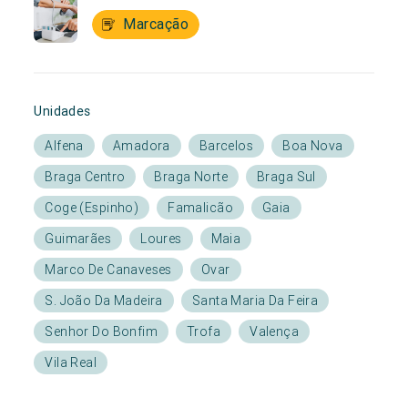
Marcação
Unidades
Alfena
Amadora
Barcelos
Boa Nova
Braga Centro
Braga Norte
Braga Sul
Coge (Espinho)
Famalicão
Gaia
Guimarães
Loures
Maia
Marco De Canaveses
Ovar
S. João Da Madeira
Santa Maria Da Feira
Senhor Do Bonfim
Trofa
Valença
Vila Real