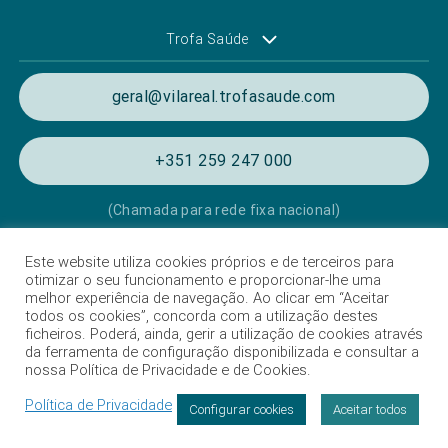
Trofa Saúde
geral@vilareal.trofasaude.com
+351 259 247 000
(Chamada para rede fixa nacional)
Este website utiliza cookies próprios e de terceiros para
Política de Privacidade e de Cookies
otimizar o seu funcionamento e proporcionar-lhe uma
melhor experiência de navegação. Ao clicar em “Aceitar
Termos e condições de utilização
todos os cookies”, concorda com a utilização destes
ficheiros. Poderá, ainda, gerir a utilização de cookies através
Listagem das Unidades Hospitalares
da ferramenta de configuração disponibilizada e consultar a
nossa Política de Privacidade e de Cookies.
Proteção de Dados
Política de Privacidade
Livro de Reclamações
Configurar cookies
Aceitar todos
Intermediação de crédito