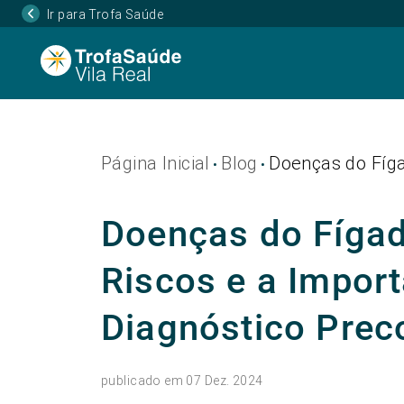
Ir para Trofa Saúde
Página Inicial
Blog
Doenças do Fíga
•
•
Doenças do Fíga
Riscos e a Impor
Diagnóstico Prec
publicado em 07 Dez. 2024