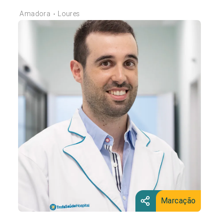
Amadora
Loures
•
Marcação