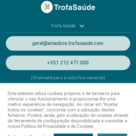
Trofa Saúde
geral@amadora.trofasaude.com
+351 212 471 000
(Chamada para a rede fixa nacional)
Este website utiliza cookies próprios e de terceiros para
Política de Privacidade e Cookies
otimizar o seu funcionamento e proporcionar-lhe uma
melhor experiência de navegação. Ao clicar em “Aceitar
Termos e condições de utilização
todos os cookies”, concorda com a utilização destes
ficheiros. Poderá, ainda, gerir a utilização de cookies através
Listagem das Unidades Hospitalares
da ferramenta de configuração disponibilizada e consultar a
nossa Política de Privacidade e de Cookies.
Proteção de Dados