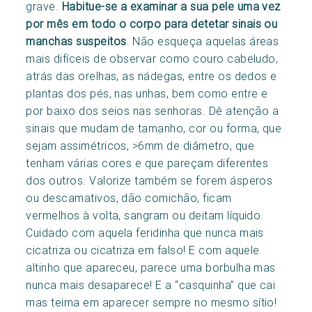
grave.
Habitue-se a examinar a sua pele uma vez
por mês
em todo o corpo para detetar sinais ou
manchas suspeitos
. Não esqueça aquelas áreas
mais difíceis de observar como couro cabeludo,
atrás das orelhas, as nádegas, entre os dedos e
plantas dos pés, nas unhas, bem como entre e
por baixo dos seios nas senhoras. Dê atenção a
sinais que mudam de tamanho, cor ou forma, que
sejam assimétricos, >6mm de diâmetro, que
tenham várias cores e que pareçam diferentes
dos outros. Valorize também se forem ásperos
ou descamativos, dão comichão, ficam
vermelhos à volta, sangram ou deitam líquido.
Cuidado com aquela feridinha que nunca mais
cicatriza ou cicatriza em falso! E com aquele
altinho que apareceu, parece uma borbulha mas
nunca mais desaparece! E a “casquinha” que cai
mas teima em aparecer sempre no mesmo sítio!