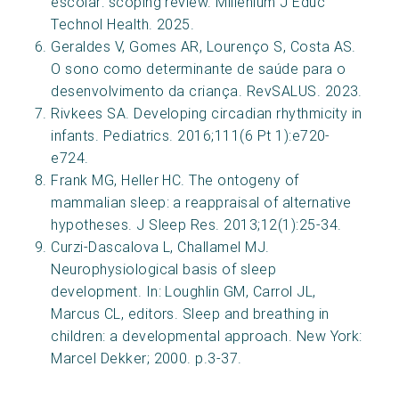
escolar: scoping review. Millenium J Educ
Technol Health. 2025.
Geraldes V, Gomes AR, Lourenço S, Costa AS.
O sono como determinante de saúde para o
desenvolvimento da criança. RevSALUS. 2023.
Rivkees SA. Developing circadian rhythmicity in
infants. Pediatrics. 2016;111(6 Pt 1):e720-
e724.
Frank MG, Heller HC. The ontogeny of
mammalian sleep: a reappraisal of alternative
hypotheses. J Sleep Res. 2013;12(1):25-34.
Curzi-Dascalova L, Challamel MJ.
Neurophysiological basis of sleep
development. In: Loughlin GM, Carrol JL,
Marcus CL, editors. Sleep and breathing in
children: a developmental approach. New York:
Marcel Dekker; 2000. p.3-37.