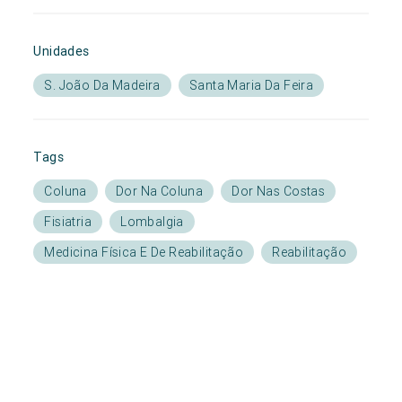
Unidades
S. João Da Madeira
Santa Maria Da Feira
Tags
Coluna
Dor Na Coluna
Dor Nas Costas
Fisiatria
Lombalgia
Medicina Física E De Reabilitação
Reabilitação