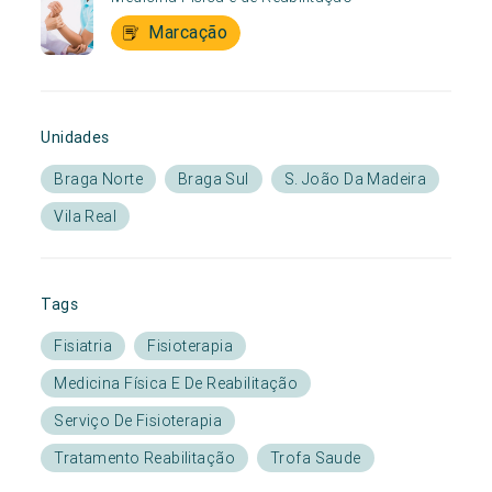
Marcação
Unidades
Braga Norte
Braga Sul
S. João Da Madeira
Vila Real
Tags
Fisiatria
Fisioterapia
Medicina Física E De Reabilitação
Serviço De Fisioterapia
Tratamento Reabilitação
Trofa Saude