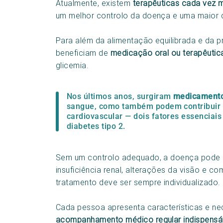
Atualmente, existem
terapêuticas cada vez m
um melhor controlo da doença e uma maior q
Para além da alimentação equilibrada e da pr
beneficiam de
medicação oral ou terapêutica
glicemia.
Nos últimos anos, surgiram
medicamento
sangue, como também podem contribuir p
cardiovascular — dois fatores essenciai
diabetes tipo 2.
Sem um controlo adequado, a doença pode a
insuficiência renal, alterações da visão e c
tratamento deve ser sempre individualizado.
Cada pessoa apresenta características e ne
acompanhamento médico regular indispensáve