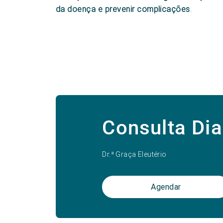
da doença e prevenir complicações
.
Consulta Di
Dr.ª Graça Eleutério
Agendar