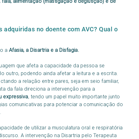
 fala, alimentação (mastigação e deglutição) e de
es adquiridas no doente com AVC? Qual o
ão a
Afasia, a Disartria e a Disfagia.
guagem que afeta a capacidade da pessoa se
 outro, podendo ainda afetar a leitura e a escrita.
ando a relação entre pares, seja em seio familiar,
uta da fala direciona a intervenção para a
u expressiva
, tendo um papel muito importante junto
égias comunicativas para potenciar a comunicação do
.
acidade de utilizar a musculatura oral e respiratória
 discurso. A intervenção na Disartria pelo Terapeuta