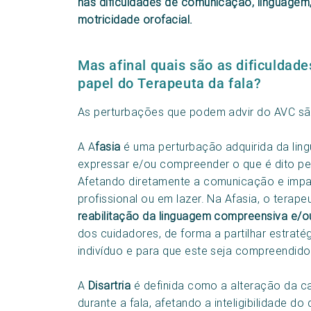
nas dificuldades de comunicação, linguagem,
motricidade orofacial.
Mas afinal quais são as dificuldad
papel do Terapeuta da fala?
As perturbações que podem advir do AVC s
A A
fasia
é uma perturbação adquirida da lin
expressar e/ou compreender o que é dito pelo
Afetando diretamente a comunicação e impact
profissional ou em lazer. Na Afasia, o terape
reabilitação da linguagem compreensiva e/o
dos cuidadores, de forma a partilhar estrat
indivíduo e para que este seja compreendido
A
Disartria
é definida como a alteração da cap
durante a fala, afetando a inteligibilidade do