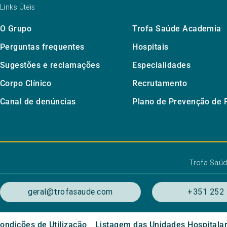
Links Úteis
O Grupo
Trofa Saúde Academia
Perguntas frequentes
Hospitais
Sugestões e reclamações
Especialidades
Corpo Clínico
Recrutamento
Canal de denúncias
Plano de Prevenção de 
Trofa Saú
geral@trofasaude.com
+351 252 
ondições de Utilização
Listagem das Unidades Hospitala